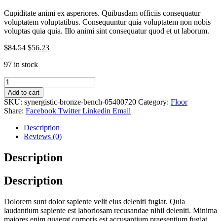
Cupiditate animi ex asperiores. Quibusdam officiis consequatur
voluptatem voluptatibus. Consequuntur quia voluptatem non nobis
voluptas quia quia. Illo animi sint consequatur quod et ut laborum.
$
84.54
$
56.23
97 in stock
Synergistic
Bronze
Add to cart
Bench
SKU:
synergistic-bronze-bench-05400720
Category:
Floor
quantity
Share:
Facebook
Twitter
Linkedin
Email
Description
Reviews (0)
Description
Description
Dolorem sunt dolor sapiente velit eius deleniti fugiat. Quia
laudantium sapiente est laboriosam recusandae nihil deleniti. Minima
maiores enim quaerat corporis est accusantium praesentium fugiat.