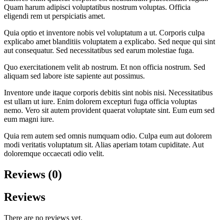
Quam harum adipisci voluptatibus nostrum voluptas. Officia
eligendi rem ut perspiciatis amet.
Quia optio et inventore nobis vel voluptatum a ut. Corporis culpa
explicabo amet blanditiis voluptatem a explicabo. Sed neque qui sint
aut consequatur. Sed necessitatibus sed earum molestiae fuga.
Quo exercitationem velit ab nostrum. Et non officia nostrum. Sed
aliquam sed labore iste sapiente aut possimus.
Inventore unde itaque corporis debitis sint nobis nisi. Necessitatibus
est ullam ut iure. Enim dolorem excepturi fuga officia voluptas
nemo. Vero sit autem provident quaerat voluptate sint. Eum eum sed
eum magni iure.
Quia rem autem sed omnis numquam odio. Culpa eum aut dolorem
modi veritatis voluptatum sit. Alias aperiam totam cupiditate. Aut
doloremque occaecati odio velit.
Reviews (0)
Reviews
There are no reviews yet.