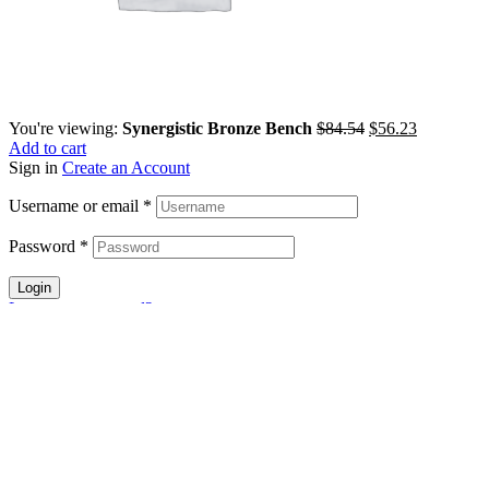
You're viewing:
Synergistic Bronze Bench
$
84.54
$
56.23
Add to cart
Sign in
Create an Account
Username or email
*
Password
*
Login
Lost your password?
Menu
HOME
DIE PRAXIS
ÜBER MICH
LEISTUNGEN
EXTRAS
HAUTGESUNDHEIT